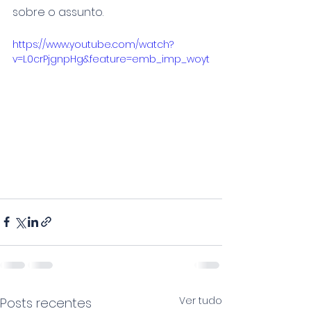
sobre o assunto.
https://www.youtube.com/watch?
v=L0crPjgnpHg&feature=emb_imp_woyt
Ver tudo
Posts recentes