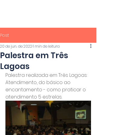
PROF.
MACHADO
Post
20 de jun. de 2022
1 min de leitura
Palestra em Três
Lagoas
Palestra realizada em Três Lagoas: 
Atendimento, do básico ao 
encantamento - como praticar o 
atendimento 5 estrelas.