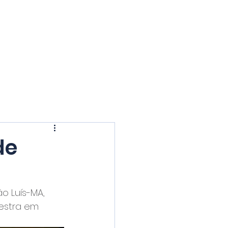
S E PALESTRAS
BLOG
CONTATO
de
 Luís-MA, 
estra em 