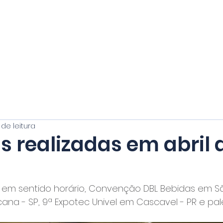
HOME
CERSI MACHADO
CLIENTES
OBRAS
TREINAMENTO
 de leitura
s realizadas em abril 
em sentido horário, Convenção DBL Bebidas em São
ana - SP, 9ª Expotec Univel em Cascavel - PR e pal