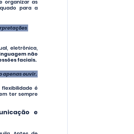
 organizar as 
quado para a 
rpretações 
, eletrônica, 
linguagem não 
ssões faciais.
 apenas ouvir. 
exibilidade é 
em ter sempre 
nicação e 
ila. Antes de 