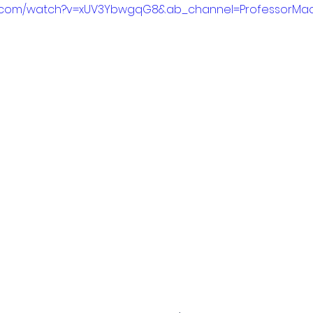
be.com/watch?v=xUV3YbwgqG8&ab_channel=ProfessorM