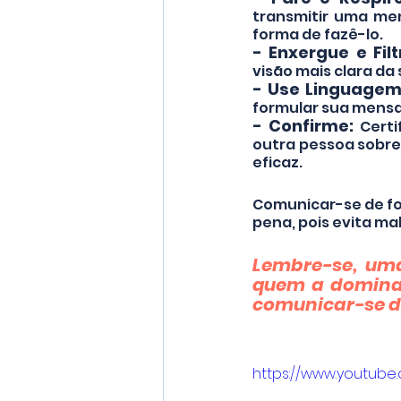
transmitir uma me
forma de fazê-lo.
- Enxergue e Filt
visão mais clara da
- Use Linguagem 
formular sua mensag
- Confirme: 
Cert
outra pessoa sobr
eficaz.
Comunicar-se de for
pena, pois evita ma
Lembre-se, uma
quem a domina e
comunicar-se de
https://www.youtub