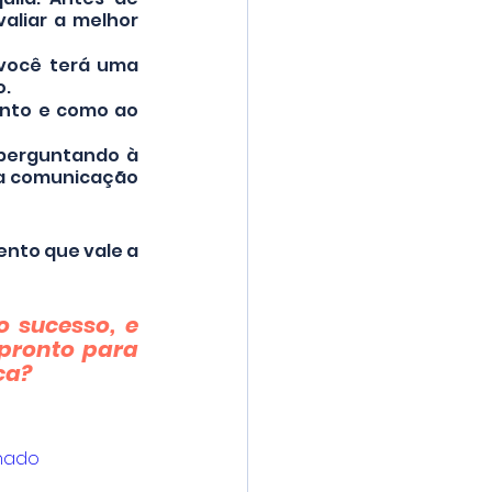
liar a melhor 
 você terá uma 
o.
nto e como ao 
perguntando à 
a comunicação 
nto que vale a 
sucesso, e 
pronto para 
ca?
hado