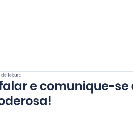
HOME
CERSI MACHADO
CLIENTES
OBRAS
TREINAMENTO
 de leitura
 falar e comunique-se
oderosa!