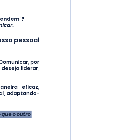
ntendem"?
icar. 
sso pessoal 
 Comunicar, por 
eseja liderar, 
eira eficaz, 
al, adaptando-
que o outro 